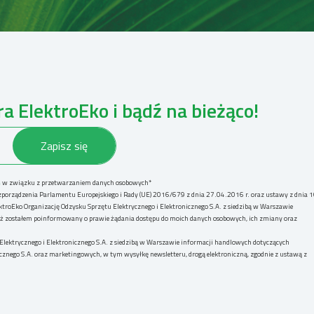
a ElektroEko i bądź na bieżąco!
h
w związku z przetwarzaniem danych osobowych*
rządzenia Parlamentu Europejskiego i Rady (UE) 2016/679 z dnia 27.04.2016 r. oraz ustawy z dnia 
troEko Organizację Odzysku Sprzętu Elektrycznego i Elektronicznego S.A. z siedzibą w Warszawie
 iż zostałem poinformowany o prawie żądania dostępu do moich danych osobowych, ich zmiany oraz
ektrycznego i Elektronicznego S.A. z siedzibą w Warszawie informacji handlowych dotyczących
icznego S.A. oraz marketingowych, w tym wysyłkę newsletteru, drogą elektroniczną, zgodnie z ustawą z