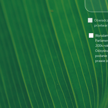
Oświadcz
przetwar
Wyrażam
Parlamen
2004 rok
Odzysku 
podanie
prawie ż