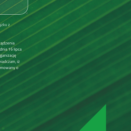
zku z
ządzenia
dnia 16 lipca
ganizację
iadczam, iż
ormowany o