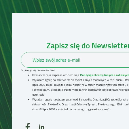
Zapisz się do Newsletter
Zapisując się do newslettera:
Oświadczam, iż zapoznałam/-em się z
Polityką ochrony danych osobowyc
Wyrażam zgodę na przetwarzanie moich danych osobowych w rozumieniu Rozpo
lipca 2004 roku Prawo telekomunikacyjne w celach marketingowych przez Elek
i oświadczam, iż podanie przeze mnie danych osobowych jest dobrowolne oraz
usunięcia*
Wyrażam zgodę na otrzymywanie od ElektroEko Organizacji Odzysku Sprzętu El
działalności ElektroEko Organizacji Odzysku Sprzętu Elektrycznego i Elektron
dnia 18 lipca 2002 r. o świadczeniu usług drogą elektroniczną*