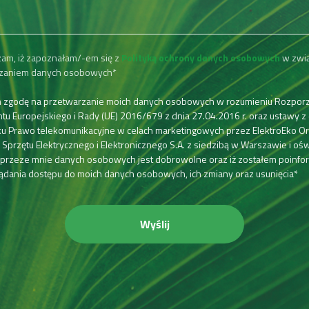
am, iż zapoznałam/-em się z
Polityką ochrony danych osobowych
w zwią
zaniem danych osobowych*
 zgodę na przetwarzanie moich danych osobowych w rozumieniu Rozpor
tu Europejskiego i Rady (UE) 2016/679 z dnia 27.04.2016 r. oraz ustawy z 
u Prawo telekomunikacyjne w celach marketingowych przez ElektroEko Or
Sprzętu Elektrycznego i Elektronicznego S.A. z siedzibą w Warszawie i ośw
 przeze mnie danych osobowych jest dobrowolne oraz iż zostałem poinf
ądania dostępu do moich danych osobowych, ich zmiany oraz usunięcia*