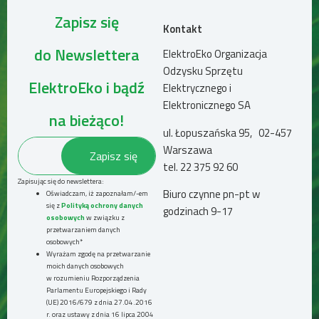
Zapisz się
Kontakt
do Newslettera
ElektroEko Organizacja
Odzysku Sprzętu
ElektroEko i bądź
Elektrycznego i
Elektronicznego SA
na bieżąco!
ul. Łopuszańska 95, 02-457
Warszawa
tel.
22 375 92 60
Zapisując się do newslettera:
Biuro czynne pn-pt w
Oświadczam, iż zapoznałam/-em
się z
Polityką ochrony danych
godzinach 9-17
osobowych
w związku z
przetwarzaniem danych
osobowych*
Wyrażam zgodę na przetwarzanie
moich danych osobowych
w rozumieniu Rozporządzenia
Parlamentu Europejskiego i Rady
(UE) 2016/679 z dnia 27.04.2016
r. oraz ustawy z dnia 16 lipca 2004