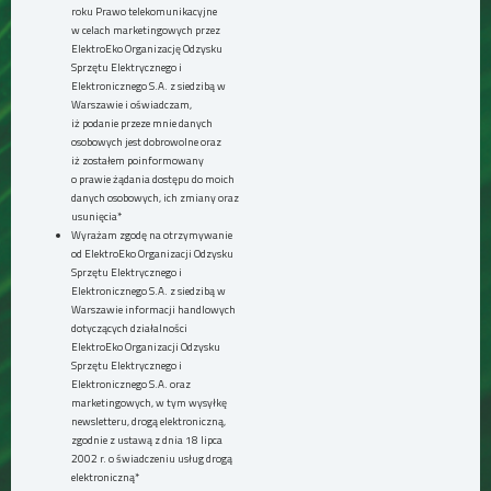
roku Prawo telekomunikacyjne
w celach marketingowych przez
ElektroEko Organizację Odzysku
Sprzętu Elektrycznego i
Elektronicznego S.A. z siedzibą w
Warszawie i oświadczam,
iż podanie przeze mnie danych
osobowych jest dobrowolne oraz
iż zostałem poinformowany
o prawie żądania dostępu do moich
danych osobowych, ich zmiany oraz
usunięcia*
Wyrażam zgodę na otrzymywanie
od ElektroEko Organizacji Odzysku
Sprzętu Elektrycznego i
Elektronicznego S.A. z siedzibą w
Warszawie informacji handlowych
dotyczących działalności
ElektroEko Organizacji Odzysku
Sprzętu Elektrycznego i
Elektronicznego S.A. oraz
marketingowych, w tym wysyłkę
newsletteru, drogą elektroniczną,
zgodnie z ustawą z dnia 18 lipca
2002 r. o świadczeniu usług drogą
elektroniczną*