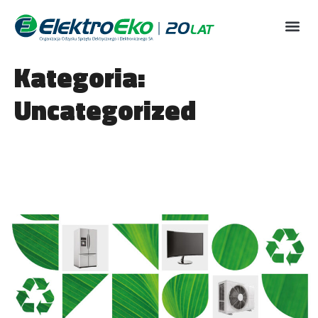
Kategoria:
Uncategorized
Raport: 20 lat systemu
ZSEE w Polsce