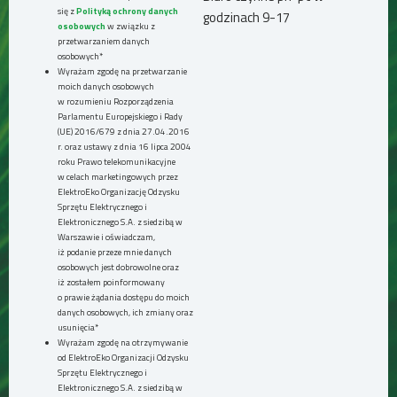
się z
Polityką ochrony danych
godzinach 9-17
osobowych
w związku z
przetwarzaniem danych
osobowych*
Wyrażam zgodę na przetwarzanie
moich danych osobowych
w rozumieniu Rozporządzenia
Parlamentu Europejskiego i Rady
(UE) 2016/679 z dnia 27.04.2016
r. oraz ustawy z dnia 16 lipca 2004
roku Prawo telekomunikacyjne
w celach marketingowych przez
ElektroEko Organizację Odzysku
Sprzętu Elektrycznego i
Elektronicznego S.A. z siedzibą w
Warszawie i oświadczam,
iż podanie przeze mnie danych
osobowych jest dobrowolne oraz
iż zostałem poinformowany
o prawie żądania dostępu do moich
danych osobowych, ich zmiany oraz
usunięcia*
Wyrażam zgodę na otrzymywanie
od ElektroEko Organizacji Odzysku
Sprzętu Elektrycznego i
Elektronicznego S.A. z siedzibą w