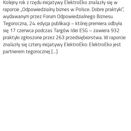
Kolejny rok z rzędu inicjatywy ElektroEko znalazły się w
raporcie „Odpowiedzialny biznes w Polsce. Dobre praktyki”,
wydawanym przez Forum Odpowiedzialnego Biznesu.
Tegoroczna, 24. edycja publikacji – której premiera odbyła
się 17 czerwca podczas Targów Idei ESG – zawiera 932
praktyki zgłoszone przez 263 przedsiębiorstwa. W raporcie
znalazły się cztery inicjatywy ElektroEko: ElektroEko jest
partnerem tegorocznej […]
Wyróżnienie od
UNEP/GRID-Warszawa
za 20 lat działań na
rzecz odpowiedzialnej
konsumpcji