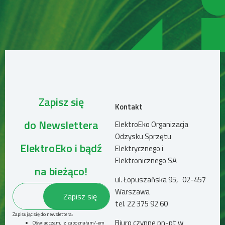
Zapisz się
Kontakt
do Newslettera
ElektroEko Organizacja
Odzysku Sprzętu
ElektroEko i bądź
Elektrycznego i
Elektronicznego SA
na bieżąco!
ul. Łopuszańska 95, 02-457
Warszawa
tel.
22 375 92 60
Zapisując się do newslettera:
Biuro czynne pn-pt w
Oświadczam, iż zapoznałam/-em