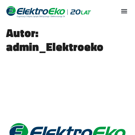
Autor:
admin_Elektroeko
Walne zgromadzenie
akcjonariuszy spółki