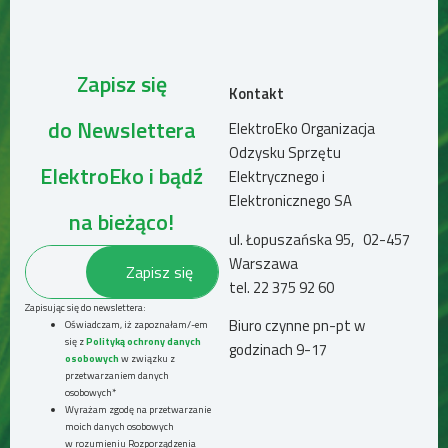
Zapisz się
Kontakt
do Newslettera
ElektroEko Organizacja
Odzysku Sprzętu
ElektroEko i bądź
Elektrycznego i
Elektronicznego SA
na bieżąco!
ul. Łopuszańska 95, 02-457
Warszawa
tel.
22 375 92 60
Zapisując się do newslettera:
Biuro czynne pn-pt w
Oświadczam, iż zapoznałam/-em
się z
Polityką ochrony danych
godzinach 9-17
osobowych
w związku z
przetwarzaniem danych
osobowych*
Wyrażam zgodę na przetwarzanie
moich danych osobowych
w rozumieniu Rozporządzenia