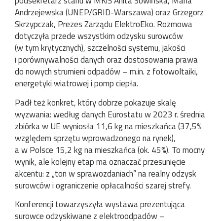
podsekretarz stanu w MKiŚ Anita Sowińska, Maria
Andrzejewska (UNEP/GRID-Warszawa) oraz Grzegorz
Skrzypczak, Prezes Zarządu ElektroEko. Rozmowa
dotyczyła przede wszystkim odzysku surowców
(w tym krytycznych), szczelności systemu, jakości
i porównywalności danych oraz dostosowania prawa
do nowych strumieni odpadów – m.in. z fotowoltaiki,
energetyki wiatrowej i pomp ciepła.
Padł też konkret, który dobrze pokazuje skalę
wyzwania: według danych Eurostatu w 2023 r. średnia
zbiórka w UE wyniosła 11,6 kg na mieszkańca (37,5%
względem sprzętu wprowadzonego na rynek),
a w Polsce 15,2 kg na mieszkańca (ok. 45%). To mocny
wynik, ale kolejny etap ma oznaczać przesunięcie
akcentu: z „ton w sprawozdaniach” na realny odzysk
surowców i ograniczenie opłacalności szarej strefy.
Konferencji towarzyszyła wystawa prezentująca
surowce odzyskiwane z elektroodpadów –