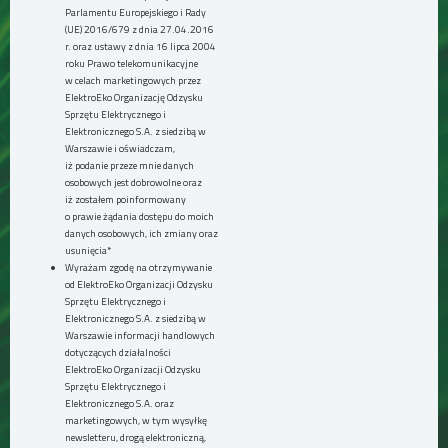
Parlamentu Europejskiego i Rady
(UE) 2016/679 z dnia 27.04.2016
r. oraz ustawy z dnia 16 lipca 2004
roku Prawo telekomunikacyjne
w celach marketingowych przez
ElektroEko Organizację Odzysku
Sprzętu Elektrycznego i
Elektronicznego S.A. z siedzibą w
Warszawie i oświadczam,
iż podanie przeze mnie danych
osobowych jest dobrowolne oraz
iż zostałem poinformowany
o prawie żądania dostępu do moich
danych osobowych, ich zmiany oraz
usunięcia*
Wyrażam zgodę na otrzymywanie
od ElektroEko Organizacji Odzysku
Sprzętu Elektrycznego i
Elektronicznego S.A. z siedzibą w
Warszawie informacji handlowych
dotyczących działalności
ElektroEko Organizacji Odzysku
Sprzętu Elektrycznego i
Elektronicznego S.A. oraz
marketingowych, w tym wysyłkę
newsletteru, drogą elektroniczną,