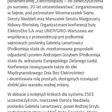
parlamentarnej „Elektroodpady – od zanieczyszczenia
po surowiec. 20 lat ustawodawstwa”, zorganizowanej
w Sejmie, pod patronatem Wicemarszałek Sejmu
Doroty Niedzieli oraz Marszałek Senatu Małgorzaty
Kidawy-Błońskiej. Organizatorami konferencji były
ElektroEko S.A. oraz UNEP/GRID-Warszawa we
współpracy z przewodniczącymi podkomisji
sejmowych: posłanką Gabrielą Lenartowicz
(Podkomisja stała ds. monitorowania gospodarki
odpadami) i posłem Andrzejem Grzybem (Podkomisja
stała ds. wdrażania Europejskiego Zielonego Ładu).
Konferencja nawiązywała także do idei
Międzynarodowego Dnia Bez Elektrośmieci
i akcentowała rolę prostych, dostępnych rozwiązań
zbiórki jako warunku realnej zmiany.
W debacie o kolejnych krokach dla systemu ZSEE
uczestniczyli m.in.: marszałek Dorota Niedziela,
posłanka Gabriela Lenartowicz, poseł Andrzej Grzyb,